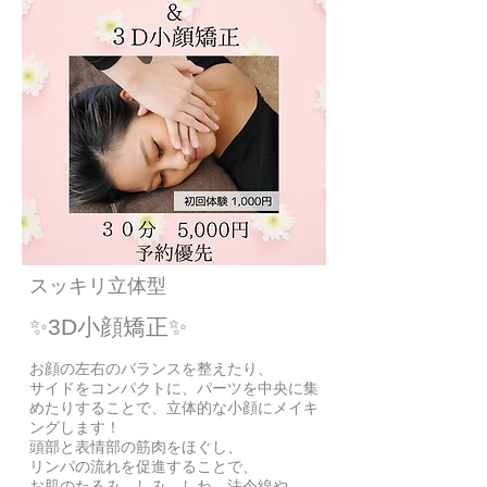
スッキリ立体型
✨3D小顔矯正
✨
お顔の左右のバランスを整えたり、
サイドをコンパクトに、パーツを中央に集
めたりすることで、立体的な小顔にメイキ
ングします！
頭部と表情部の筋肉をほぐし、
リンパの流れを促進することで、
お肌のたるみ、しみ、しわ、法令線や