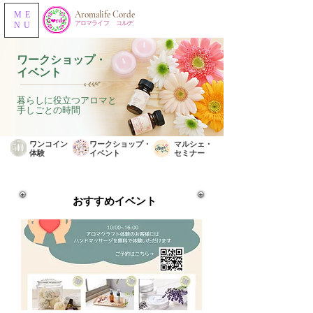
​Aromalife Corde
ME
​アロマライフ コルデ
NU
​ワークショップ・
イベント
初心者さんも大歓迎。アロマ・美容・数秘・クッキング・クラフトなど
暮らしに役立つアロマと
黄ごるに楽しめるワークショップを開催しています。
手しごとの時間
​ワンコイン
​ワークショップ・
​マルシェ・
体験
イベント
セミナー
​おすすめイベント