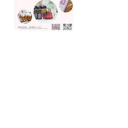
〜
生
年月日とお名前から読み解く 〜
✨数秘香水講座
✨
生まれて来た日には意味があります。
そしてご両親のもとに生まれ、大切につけ
て
もらったお名前にはどんなエネルギーがあ
るのか？
今世どんな風にエネルギーを使って行けば
いい運気に乗れるのか✨
講座ではプチ鑑定をしながら、潜在意識に
働きかける香り、エネルギーを上げる香り
のご提案をさせて頂き、オリジナルの香水
を作って頂きます🎀