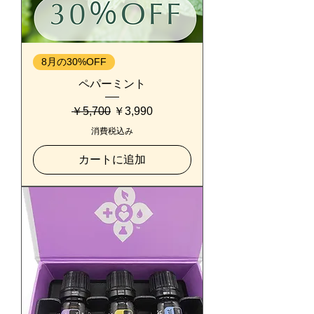
8月の30%OFF
ペパーミント
通常価格
セール価格
￥5,700
￥3,990
消費税込み
カートに追加