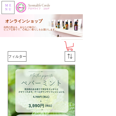
​Aromalife Corde
ME
​アロマライフ コルデ
NU
​オンラインショップ​
自然の恵みを、あなたの毎日に。
​ピュアな香りで、心地よい暮らしをお届けします。
フィルター