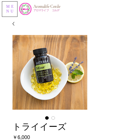
​Aromalife Corde
ME
​アロマライフ コルデ
NU
トライイーズ
価
￥6,000