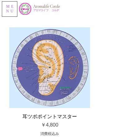
​Aromalife Corde
ME
​アロマライフ コルデ
NU
耳ツボポイントマスター
価格
￥4,800
消費税込み