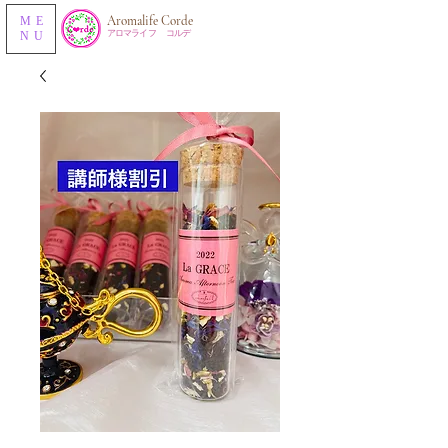
​Aromalife Corde
ME
​アロマライフ コルデ
NU