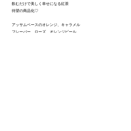
飲むだけで美しく幸せになる紅茶
待望の商品化♡
アッサムベースのオレンジ、キャラメル
フレーバー、ローズ、オレンジピール、
コーンフラワー入りのラグジュアリーテ
ィーです。
aromacorde2021@gmail.com
© 2023 by Body Care. Proudly created
with
Wix.com