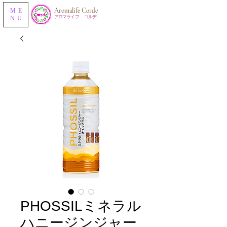
​Aromalife Corde
ME
​アロマライフ コルデ
NU
PHOSSILミネラル
ハニージンジャー