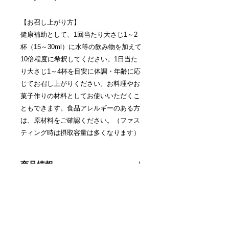
【お召し上がり方】
健康補助として、1回当たり大さじ1～2
杯（15～30ml）に水等の飲み物を加えて
10倍程度に希釈してください。1日当た
り大さじ1～4杯を目安に体調・年齢に応
じてお召し上がりください。お料理やお
菓子作りの材料としてお使いいただくこ
ともできます。食品アレルギーのある方
は、原材料をご確認ください。（ファス
ティング時は摂取容量は多くなります）
商品情報
ミネラルは「なくてはならない」栄養
返品・返金ポリシー
素
五大栄養素のひとつ、ミネラルは体内
・商品到着日より1週間以内にお問い
で合成することができないため、毎日
商品の配送について
合わせいただければ、返品・交換を承
の食事から摂取することが欠かせませ