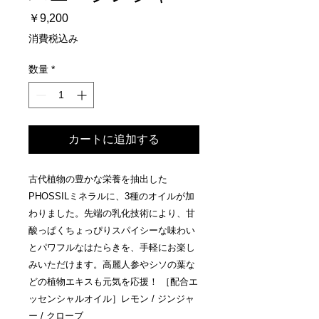
価
￥9,200
格
消費税込み
数量
*
カートに追加する
古代植物の豊かな栄養を抽出した
PHOSSILミネラルに、3種のオイルが加
わりました。先端の乳化技術により、甘
酸っぱくちょっぴりスパイシーな味わい
とパワフルなはたらきを、手軽にお楽し
みいただけます。高麗人参やシソの葉な
どの植物エキスも元気を応援！ ［配合エ
ッセンシャルオイル］レモン / ジンジャ
ー / クローブ