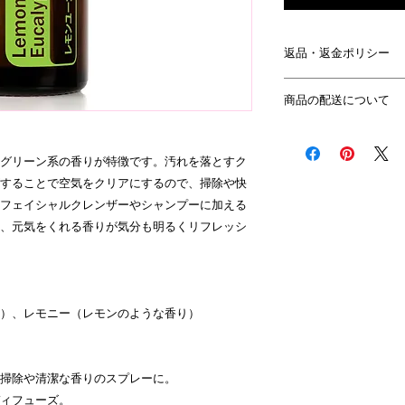
返品・返金ポリシー
・商品到着日より1
商品の配送について
ば、返品・交換を承
・ただし下記の商品
「通常ご注文から３
ことができませんの
料につきましては１万
グリーン系の香りが特徴です。汚れを落とすク
開封済み（内袋）の
いております。150
お客様にて、傷や汚
することで空気をクリアにするので、掃除や快
は無料です。」
商品ページに返品で
フェイシャルクレンザーやシャンプーに加える
・返品にかかる送料
、元気をくれる香りが気分も明るくリフレッシ
・返金は、商品が弊
内にお支払いいたし
）、レモニー（レモンのような香り）
掃除や清潔な香りのスプレーに。
ィフューズ。