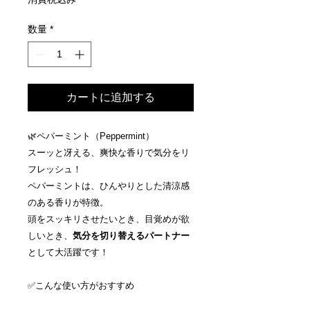
価
ル
格
価
数量
*
格
カートに追加する
🌿ペパーミント（Peppermint）
スーッと冴える、爽快な香りで気分をリ
フレッシュ！
ペパーミントは、ひんやりとした清涼感
のある香りが特徴。
頭をスッキリさせたいとき、目覚めが欲
しいとき、
気分を切り替えるパートナー
として大活躍です！
✅こんな使い方がおすすめ