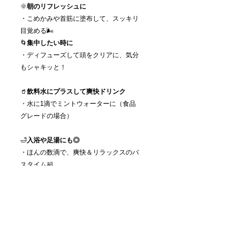
🌞
朝のリフレッシュに
・こめかみや首筋に塗布して、スッキリ
目覚める🌬️
🌀
集中したい時に
・ディフューズして頭をクリアに、気分
もシャキッと！
🥤
飲料水にプラスして爽快ドリンク
・水に1滴でミントウォーターに（食品
グレードの場合）
🛁
入浴や足湯にも◎
・ほんの数滴で、爽快＆リラックスのバ
スタイム🛀
返品・返金ポリシー
・商品到着日より1週間以内にお問い
商品の配送について
合わせいただければ、返品・交換を承