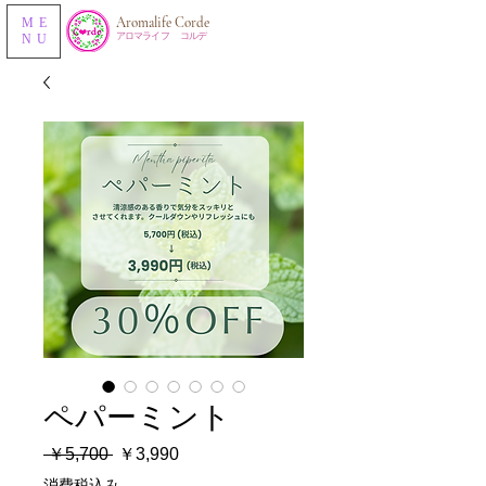
​Aromalife Corde
ME
​アロマライフ コルデ
NU
ペパーミント
通
セ
 ￥5,700 
￥3,990
常
ー
消費税込み